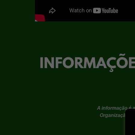
INFORMAÇÕES
A informação é 
Organização M