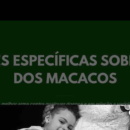
 ESPECÍFICAS SOB
DOS MACACOS
a melhor arma contra qualquer doença,e em relação a varío
undial da Saúde pretende que se chame de MONKYEPOX par
preconceito contra qualquer animal