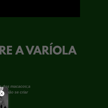
RE A VARÍOLA
la dos macacos;a
a não se criar