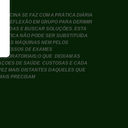
MEDICINA SE FAZ COM A PRÁTICA DIÁRIA
E A REFLEXÃO EM GRUPO PARA DERIMIR
DÚVIDAS E BUSCAR SOLUÇÕES. ESTA
PRÁTICA NÃO PODE SER SUBSTITUÍDA
PELAS MÁQUINAS NEM PELOS
EXCESSOS DE EXAMES
LABORATORIAIS;O QUE DEIXAM AS
AÇOES DE SAÚDE CUSTOSAS E CADA
VEZ MAIS DISTANTES DAQUELES QUE
MAIS PRECISAM