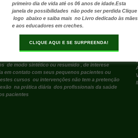
primeiro dia de vida até os 06 anos de idade.Esta
janela de possibilidades não pode ser perdida Clique
OBRE OS
logo abaixo e saiba mais no Livro dedicado às mães
e aos educadores em creches.
STA PÁGINA
CLIQUE AQUI E SE SURPREENDA!
o encontrar cursos on line para aperfeiçoamento
s de modo sintético ou resumido , de interese
 dia em contato com seus pequenos pacientes ou
, estes cursos ou intervenções não tem a pretenção
lexão na prática diária dos profissionais da saúde
os pacientes