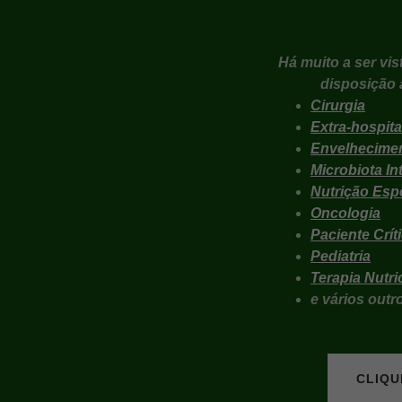
Há muito a ser vis
disposição 
Cirurgia
Extra-hospita
Envelhecime
Microbiota In
Nutrição Esp
Oncologia
Paciente Crít
Pediatria
Terapia Nutri
e vários outr
CLIQU