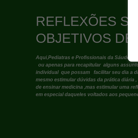
REFLEXÕES S
OBJETIVOS DE
Aqui,Pediatras e Profissionais da Sáude vã
ou apenas para recapitular alguns assunto
individual que possam facilitar seu dia a
mesmo estimular dúvidas da prática diária 
de ensinar medicina ,mas estimular uma ref
em especial daqueles voltados aos pequen